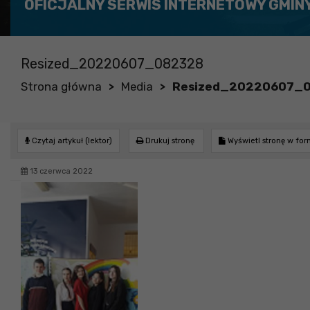
OFICJALNY SERWIS INTERNETOWY GMIN
Resized_20220607_082328
Strona główna
Media
Resized_20220607_
>
>
Czytaj artykuł (lektor)
Drukuj stronę
Wyświetl stronę w fo
13 czerwca 2022