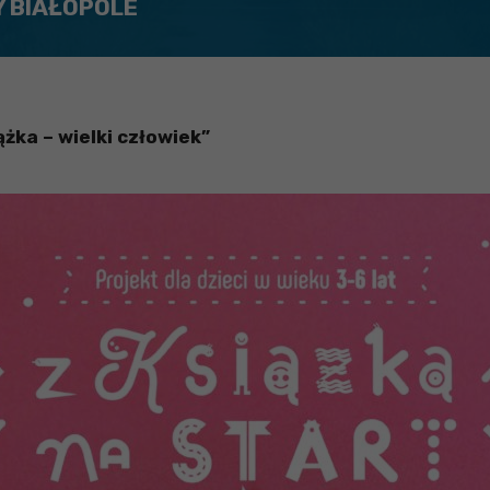
Y BIAŁOPOLE
ążka – wielki człowiek”