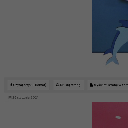
Czytaj artykuł (lektor)
Drukuj stronę
Wyświetl stronę w fo
26 stycznia 2021