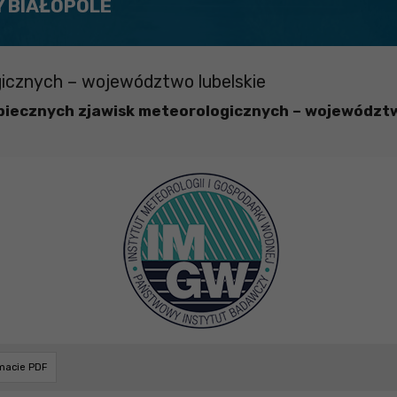
Y BIAŁOPOLE
icznych – województwo lubelskie
iecznych zjawisk meteorologicznych – województw
rmacie PDF