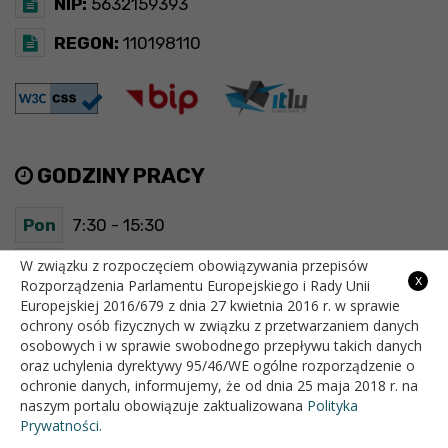
NIP:
5632159393
REGON:
110198110
GODZINY PRACY
Pon
7:30 - 15:30
Wt
7:30 - 15:30
W związku z rozpoczęciem obowiązywania przepisów
x
Rozporządzenia Parlamentu Europejskiego i Rady Unii
Europejskiej 2016/679 z dnia 27 kwietnia 2016 r. w sprawie
Śr
7:30 - 15:30
ochrony osób fizycznych w związku z przetwarzaniem danych
osobowych i w sprawie swobodnego przepływu takich danych
Czw
7:30 - 15:30
oraz uchylenia dyrektywy 95/46/WE ogólne rozporządzenie o
ochronie danych, informujemy, że od dnia 25 maja 2018 r. na
Pt
7:30 - 15:30
naszym portalu obowiązuje zaktualizowana
Polityka
Prywatności.