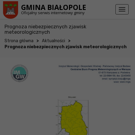
Przejdź do stopki strony
Przejdź do głównej treści strony
GMINA BIAŁOPOLE
Toggl
Oficjalny serwis internetowy gminy
naviga
Prognoza niebezpiecznych zjawisk
meteorologicznych
>
>
Strona główna
Aktualności
Prognoza niebezpiecznych zjawisk meteorologicznych