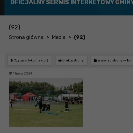
OFICJALNY SERWIS INTERNETOWY GMIN
(92)
Strona główna
Media
(92)
>
>
Czytaj artykuł (lektor)
Drukuj stronę
Wyświetl stronę w fo
1 lipca 2024