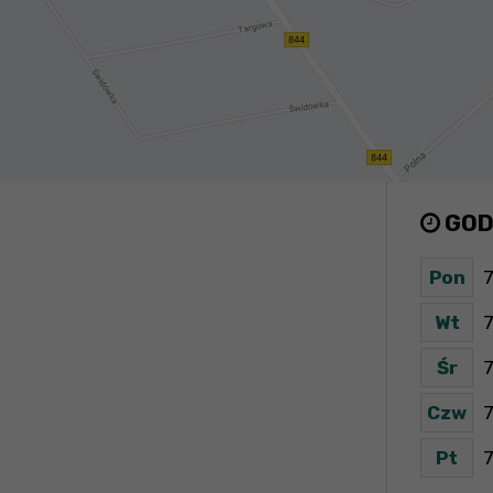
GOD
Pon
7
Wt
7
Śr
7
Czw
7
Pt
7