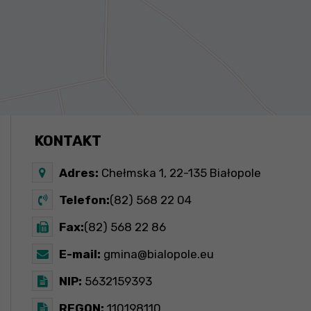
KONTAKT
Adres:
Chełmska 1, 22-135 Białopole
Telefon:
(82) 568 22 04
Fax:
(82) 568 22 86
E-mail:
gmina@bialopole.eu
NIP:
5632159393
REGON:
110198110