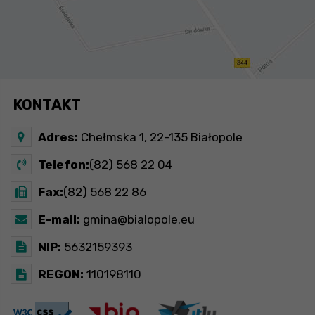
KONTAKT
Adres:
Chełmska 1, 22-135 Białopole
Telefon:
(82) 568 22 04
Fax:
(82) 568 22 86
E-mail:
gmina@bialopole.eu
NIP:
5632159393
REGON:
110198110