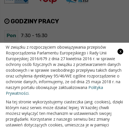
GODZINY PRACY
Pon
7:30 - 15:30
Wt
7:30 - 15:30
W związku z rozpoczęciem obowiązywania przepisów
x
Rozporządzenia Parlamentu Europejskiego i Rady Unii
Europejskiej 2016/679 z dnia 27 kwietnia 2016 r. w sprawie
Śr
7:30 - 15:30
ochrony osób fizycznych w związku z przetwarzaniem danych
osobowych i w sprawie swobodnego przepływu takich danych
Czw
7:30 - 15:30
oraz uchylenia dyrektywy 95/46/WE ogólne rozporządzenie o
ochronie danych, informujemy, że od dnia 25 maja 2018 r. na
Pt
7:30 - 15:30
naszym portalu obowiązuje zaktualizowana
Polityka
Prywatności.
Na tej stronie wykorzystujemy ciasteczka (ang. cookies), dzięki
OFICJALNY SERWIS INTERNETOWY GMINY BIAŁOPOLE
którym nasz serwis może działać lepiej. W każdej chwili
możesz wyłączyć ten mechanizm w ustawieniach swojej
przeglądarki. Korzystanie z naszego serwisu bez zmiany
ustawień dotyczących cookies, umieszcza je w pamięci