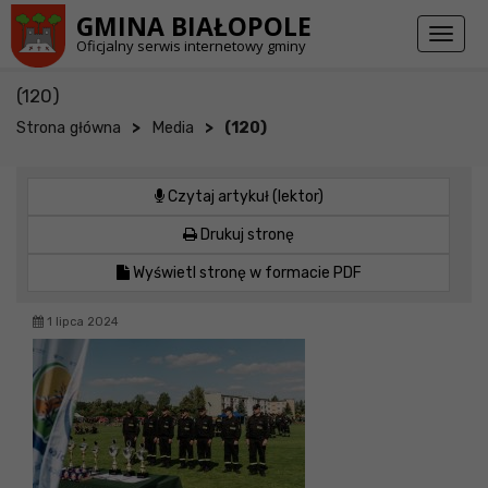
Przejdź do stopki strony
Przejdź do głównej treści strony
GMINA BIAŁOPOLE
Toggl
Oficjalny serwis internetowy gminy
naviga
(120)
>
>
Strona główna
Media
(120)
Czytaj artykuł (lektor)
Drukuj stronę
Wyświetl stronę w formacie PDF
1 lipca 2024