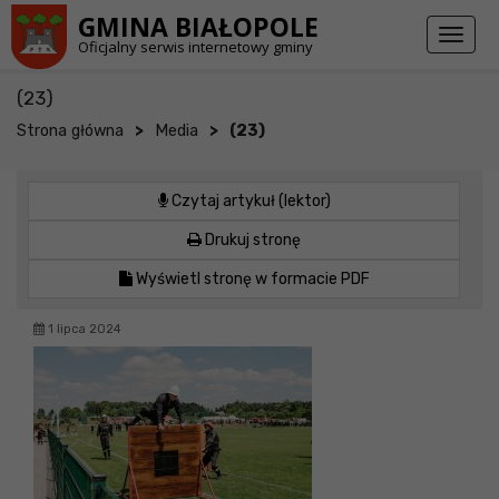
Przejdź do stopki strony
Przejdź do głównej treści strony
GMINA BIAŁOPOLE
Toggl
Oficjalny serwis internetowy gminy
naviga
(23)
>
>
Strona główna
Media
(23)
Czytaj artykuł (lektor)
Drukuj stronę
Wyświetl stronę w formacie PDF
1 lipca 2024