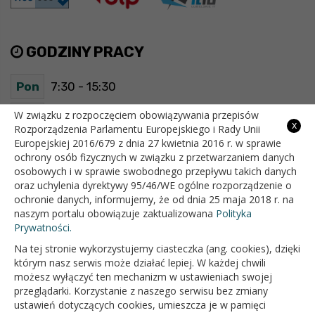
GODZINY PRACY
Pon
7:30 - 15:30
Wt
7:30 - 15:30
W związku z rozpoczęciem obowiązywania przepisów
x
Rozporządzenia Parlamentu Europejskiego i Rady Unii
Europejskiej 2016/679 z dnia 27 kwietnia 2016 r. w sprawie
Śr
7:30 - 15:30
ochrony osób fizycznych w związku z przetwarzaniem danych
osobowych i w sprawie swobodnego przepływu takich danych
Czw
7:30 - 15:30
oraz uchylenia dyrektywy 95/46/WE ogólne rozporządzenie o
ochronie danych, informujemy, że od dnia 25 maja 2018 r. na
Pt
7:30 - 15:30
naszym portalu obowiązuje zaktualizowana
Polityka
Prywatności.
Na tej stronie wykorzystujemy ciasteczka (ang. cookies), dzięki
OFICJALNY SERWIS INTERNETOWY GMINY BIAŁOPOLE
którym nasz serwis może działać lepiej. W każdej chwili
możesz wyłączyć ten mechanizm w ustawieniach swojej
przeglądarki. Korzystanie z naszego serwisu bez zmiany
ustawień dotyczących cookies, umieszcza je w pamięci