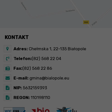
KONTAKT
Adres:
Chełmska 1, 22-135 Białopole
Telefon:
(82) 568 22 04
Fax:
(82) 568 22 86
E-mail:
gmina@bialopole.eu
NIP:
5632159393
REGON:
110198110