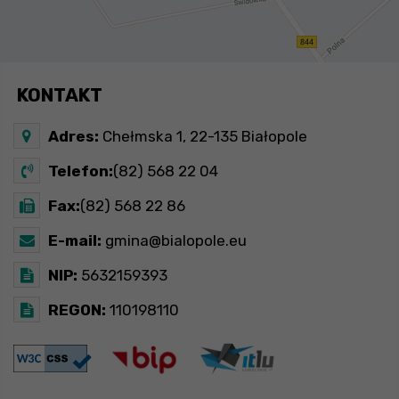
KONTAKT
Adres:
Chełmska 1, 22-135 Białopole
Telefon:
(82) 568 22 04
Fax:
(82) 568 22 86
E-mail:
gmina@bialopole.eu
NIP:
5632159393
REGON:
110198110