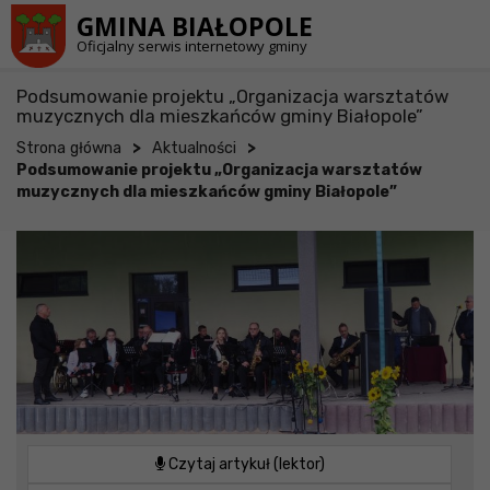
Przejdź do stopki strony
Przejdź do głównej treści strony
GMINA BIAŁOPOLE
Oficjalny serwis internetowy gminy
Podsumowanie projektu „Organizacja warsztatów
muzycznych dla mieszkańców gminy Białopole”
>
>
Strona główna
Aktualności
Podsumowanie projektu „Organizacja warsztatów
muzycznych dla mieszkańców gminy Białopole”
Czytaj artykuł (lektor)