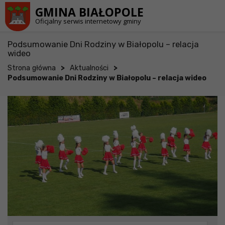
Przejdź do stopki strony
Przejdź do głównej treści strony
GMINA BIAŁOPOLE
Oficjalny serwis internetowy gminy
Podsumowanie Dni Rodziny w Białopolu – relacja
wideo
>
>
Strona główna
Aktualności
Podsumowanie Dni Rodziny w Białopolu – relacja wideo