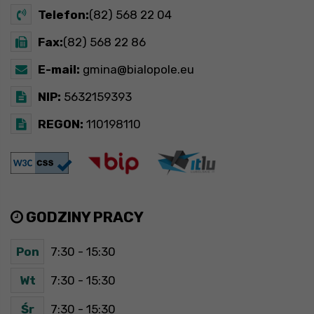
Telefon:
(82) 568 22 04
Fax:
(82) 568 22 86
E-mail:
gmina@bialopole.eu
NIP:
5632159393
REGON:
110198110
GODZINY PRACY
Pon
7:30 - 15:30
Wt
7:30 - 15:30
Śr
7:30 - 15:30