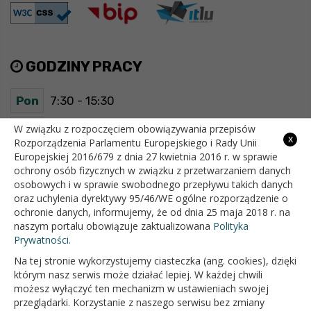
GODZINY PRACY
Pon
7:30 - 15:30
Wt
7:30 - 15:30
W związku z rozpoczęciem obowiązywania przepisów
x
Rozporządzenia Parlamentu Europejskiego i Rady Unii
Europejskiej 2016/679 z dnia 27 kwietnia 2016 r. w sprawie
Śr
7:30 - 15:30
ochrony osób fizycznych w związku z przetwarzaniem danych
osobowych i w sprawie swobodnego przepływu takich danych
Czw
7:30 - 15:30
oraz uchylenia dyrektywy 95/46/WE ogólne rozporządzenie o
ochronie danych, informujemy, że od dnia 25 maja 2018 r. na
Pt
7:30 - 15:30
naszym portalu obowiązuje zaktualizowana
Polityka
Prywatności.
Na tej stronie wykorzystujemy ciasteczka (ang. cookies), dzięki
OFICJALNY SERWIS INTERNETOWY GMINY BIAŁOPOLE
którym nasz serwis może działać lepiej. W każdej chwili
możesz wyłączyć ten mechanizm w ustawieniach swojej
przeglądarki. Korzystanie z naszego serwisu bez zmiany