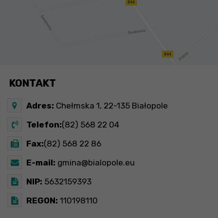
KONTAKT
Adres:
Chełmska 1, 22-135 Białopole
Telefon:
(82) 568 22 04
Fax:
(82) 568 22 86
E-mail:
gmina@bialopole.eu
NIP:
5632159393
REGON:
110198110