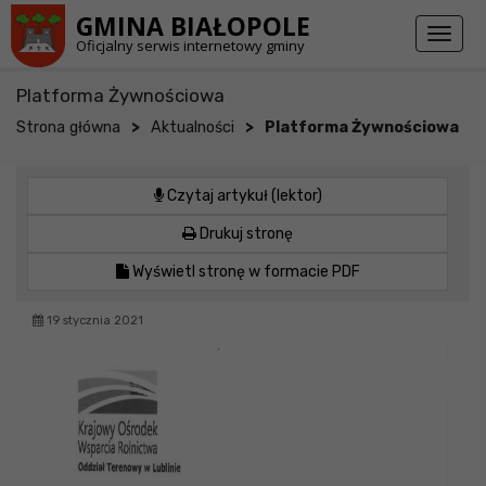
Przejdź do stopki strony
Przejdź do głównej treści strony
GMINA BIAŁOPOLE
Toggl
Oficjalny serwis internetowy gminy
naviga
Platforma Żywnościowa
>
>
Strona główna
Aktualności
Platforma Żywnościowa
Czytaj artykuł (lektor)
Drukuj stronę
Wyświetl stronę w formacie PDF
19 stycznia 2021