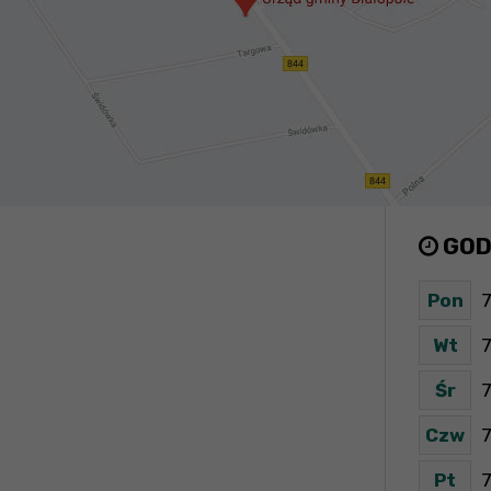
GOD
Pon
7
Wt
7
Śr
7
Czw
7
Pt
7