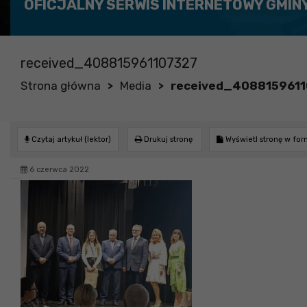
OFICJALNY SERWIS INTERNETOWY GMIN
received_408815961107327
Strona główna
Media
received_408815961
>
>
Czytaj artykuł (lektor)
Drukuj stronę
Wyświetl stronę w fo
6 czerwca 2022