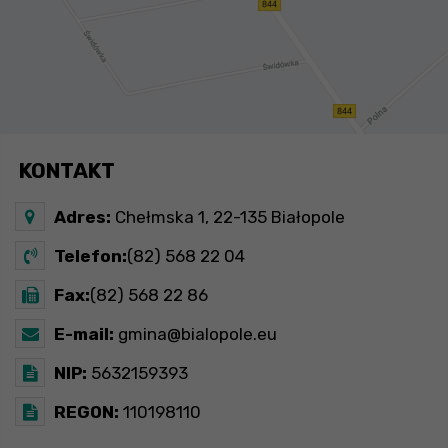
KONTAKT
Adres:
Chełmska 1, 22-135 Białopole
Telefon:
(82) 568 22 04
Fax:
(82) 568 22 86
E-mail:
gmina@bialopole.eu
NIP:
5632159393
REGON:
110198110