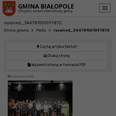
Przejdź do stopki strony
Przejdź do głównej treści strony
GMINA BIAŁOPOLE
Toggl
Oficjalny serwis internetowy gminy
naviga
received_344781551097870
>
>
Strona główna
Media
received_344781551097870
Czytaj artykuł (lektor)
Drukuj stronę
Wyświetl stronę w formacie PDF
6 czerwca 2022