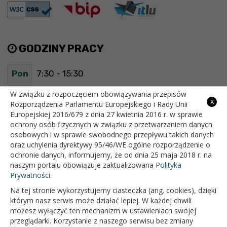
GODZINY PRACY
Pon
7:30 - 15:30
Wt
7:30 - 15:30
W związku z rozpoczęciem obowiązywania przepisów
x
Rozporządzenia Parlamentu Europejskiego i Rady Unii
Europejskiej 2016/679 z dnia 27 kwietnia 2016 r. w sprawie
Śr
7:30 - 15:30
ochrony osób fizycznych w związku z przetwarzaniem danych
osobowych i w sprawie swobodnego przepływu takich danych
Czw
7:30 - 15:30
oraz uchylenia dyrektywy 95/46/WE ogólne rozporządzenie o
ochronie danych, informujemy, że od dnia 25 maja 2018 r. na
Pt
7:30 - 15:30
naszym portalu obowiązuje zaktualizowana
Polityka
Prywatności.
Na tej stronie wykorzystujemy ciasteczka (ang. cookies), dzięki
OFICJALNY SERWIS INTERNETOWY GMINY BIAŁOPOLE
którym nasz serwis może działać lepiej. W każdej chwili
możesz wyłączyć ten mechanizm w ustawieniach swojej
przeglądarki. Korzystanie z naszego serwisu bez zmiany