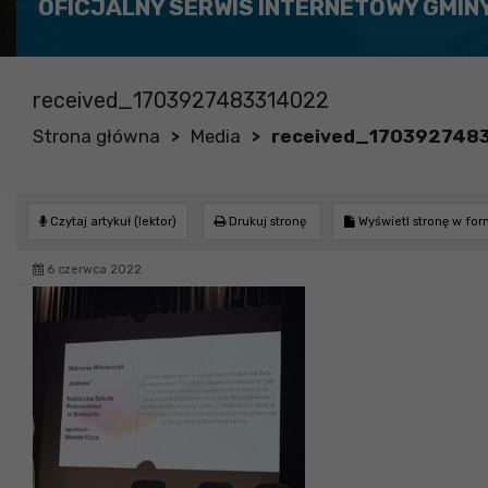
OFICJALNY SERWIS INTERNETOWY GMIN
received_1703927483314022
Strona główna
Media
received_170392748
>
>
Czytaj artykuł (lektor)
Drukuj stronę
Wyświetl stronę w fo
6 czerwca 2022