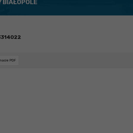
Y BIAŁOPOLE
3314022
rmacie PDF