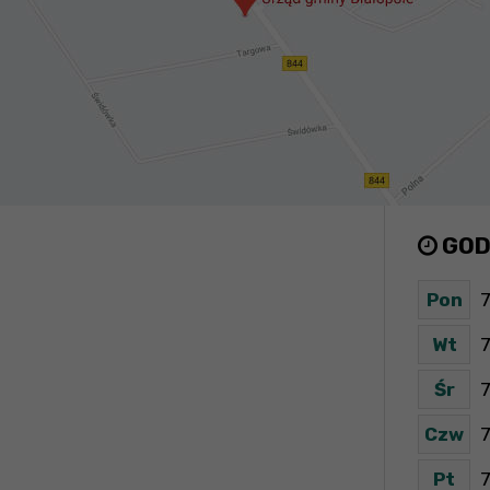
GOD
Pon
7
Wt
7
Śr
7
Czw
7
Pt
7