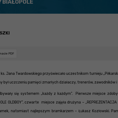
Y BIAŁOPOLE
SZKI
rmacie PDF
ks. Jana Twardowskiego przyświecało uczestnikom turnieju „Piłkarskie
cony był uczczeniu pamięci zmarłych działaczy, trenerów, zawodników i
 odbywały się systemem „każdy z każdym”. Pierwsze miejsce zdobył
OPOLE OLDBOY”, czwarte miejsce zajęła drużyna – „REPREZENTACJA 
bramek, natomiast najlepszym bramkarzem – Łukasz Kozłowski. Pa