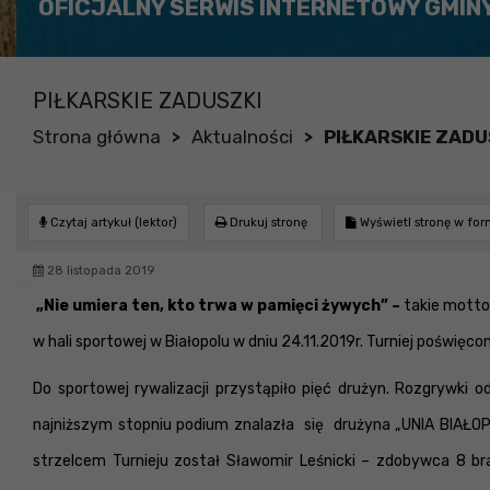
OFICJALNY SERWIS INTERNETOWY GMIN
PIŁKARSKIE ZADUSZKI
Strona główna
Aktualności
PIŁKARSKIE ZADU
>
>
Czytaj artykuł (lektor)
Drukuj stronę
Wyświetl stronę w fo
28 listopada 2019
„Nie umiera ten, kto trwa w pamięci żywych” –
takie motto 
w hali sportowej w Białopolu w dniu 24.11.2019r. Turniej poświę
Do sportowej rywalizacji przystąpiło pięć drużyn. Rozgrywki
najniższym stopniu podium znalazła się drużyna „UNIA BIAŁ
strzelcem Turnieju został Sławomir Leśnicki – zdobywca 8 