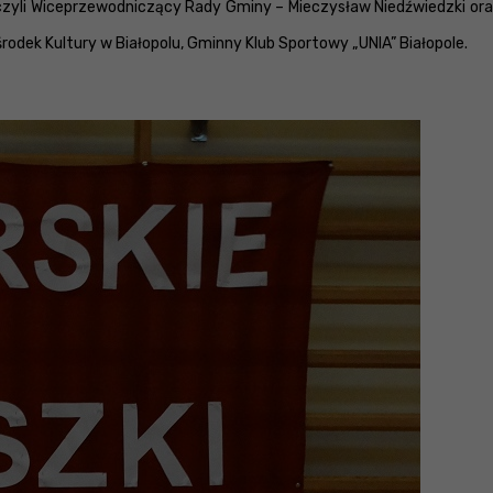
li Wiceprzewodniczący Rady Gminy – Mieczysław Niedźwiedzki oraz 
rodek Kultury w Białopolu, Gminny Klub Sportowy „UNIA” Białopole.