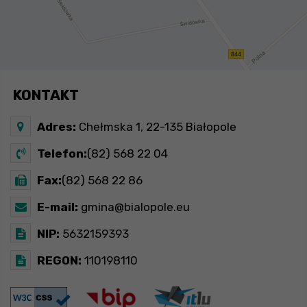
KONTAKT
Adres:
Chełmska 1, 22-135 Białopole
Telefon:
(82) 568 22 04
Fax:
(82) 568 22 86
E-mail:
gmina@bialopole.eu
NIP:
5632159393
REGON:
110198110