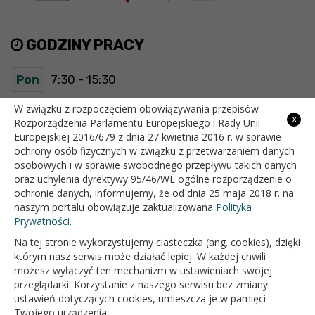
GODZINY PRACY
Pon
7:30 - 15:30
Wt
7:30 - 15:30
W związku z rozpoczęciem obowiązywania przepisów
x
Rozporządzenia Parlamentu Europejskiego i Rady Unii
Europejskiej 2016/679 z dnia 27 kwietnia 2016 r. w sprawie
Śr
7:30 - 15:30
ochrony osób fizycznych w związku z przetwarzaniem danych
osobowych i w sprawie swobodnego przepływu takich danych
Czw
7:30 - 15:30
oraz uchylenia dyrektywy 95/46/WE ogólne rozporządzenie o
ochronie danych, informujemy, że od dnia 25 maja 2018 r. na
Pt
7:30 - 15:30
naszym portalu obowiązuje zaktualizowana
Polityka
Prywatności.
Na tej stronie wykorzystujemy ciasteczka (ang. cookies), dzięki
OFICJALNY SERWIS INTERNETOWY GMINY BIAŁOPOLE
którym nasz serwis może działać lepiej. W każdej chwili
możesz wyłączyć ten mechanizm w ustawieniach swojej
przeglądarki. Korzystanie z naszego serwisu bez zmiany
ustawień dotyczących cookies, umieszcza je w pamięci
Twojego urządzenia.