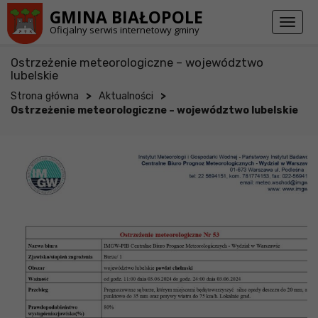
Przejdź do stopki strony
Przejdź do głównej treści strony
GMINA BIAŁOPOLE
Toggl
Oficjalny serwis internetowy gminy
naviga
Ostrzeżenie meteorologiczne – województwo
lubelskie
>
>
Strona główna
Aktualności
Ostrzeżenie meteorologiczne – województwo lubelskie