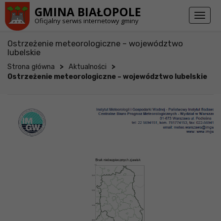
Przejdź do stopki strony
Przejdź do głównej treści strony
GMINA BIAŁOPOLE
Toggl
Oficjalny serwis internetowy gminy
naviga
Ostrzeżenie meteorologiczne – województwo
lubelskie
>
>
Strona główna
Aktualności
Ostrzeżenie meteorologiczne – województwo lubelskie