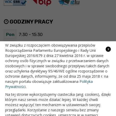
GODZINY PRACY
Pon
7:30 - 15:30
Wt
7:30 - 15:30
W związku z rozpoczęciem obowiązywania przepisów
x
Rozporządzenia Parlamentu Europejskiego i Rady Unii
Europejskiej 2016/679 z dnia 27 kwietnia 2016 r. w sprawie
Śr
7:30 - 15:30
ochrony osób fizycznych w związku z przetwarzaniem danych
osobowych i w sprawie swobodnego przepływu takich danych
Czw
7:30 - 15:30
oraz uchylenia dyrektywy 95/46/WE ogólne rozporządzenie o
ochronie danych, informujemy, że od dnia 25 maja 2018 r. na
Pt
7:30 - 15:30
naszym portalu obowiązuje zaktualizowana
Polityka
Prywatności.
Na tej stronie wykorzystujemy ciasteczka (ang. cookies), dzięki
OFICJALNY SERWIS INTERNETOWY GMINY BIAŁOPOLE
którym nasz serwis może działać lepiej. W każdej chwili
możesz wyłączyć ten mechanizm w ustawieniach swojej
przeglądarki. Korzystanie z naszego serwisu bez zmiany
ustawień dotyczących cookies, umieszcza je w pamięci