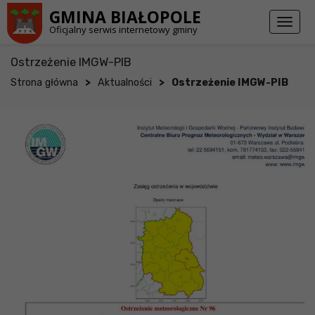
Przejdź do stopki strony
Przejdź do głównej treści strony
GMINA BIAŁOPOLE
Toggl
Oficjalny serwis internetowy gminy
naviga
Ostrzeżenie IMGW-PIB
>
>
Strona główna
Aktualności
Ostrzeżenie IMGW-PIB