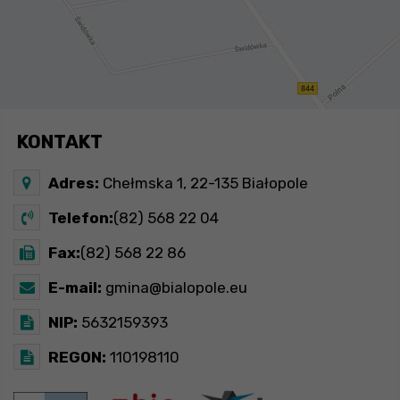
KONTAKT
Adres:
Chełmska 1, 22-135 Białopole
Telefon:
(82) 568 22 04
Fax:
(82) 568 22 86
E-mail:
gmina@bialopole.eu
NIP:
5632159393
REGON:
110198110