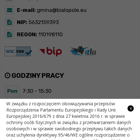
E-mail:
gmina@bialopole.eu
NIP:
5632159393
REGON:
110198110
GODZINY PRACY
Pon
7:30 - 15:30
W związku z rozpoczęciem obowiązywania przepisów
Wt
7:30 - 15:30
x
Rozporządzenia Parlamentu Europejskiego i Rady Unii
Europejskiej 2016/679 z dnia 27 kwietnia 2016 r. w sprawie
Śr
7:30 - 15:30
ochrony osób fizycznych w związku z przetwarzaniem danych
osobowych i w sprawie swobodnego przepływu takich danych
Czw
7:30 - 15:30
oraz uchylenia dyrektywy 95/46/WE ogólne rozporządzenie o