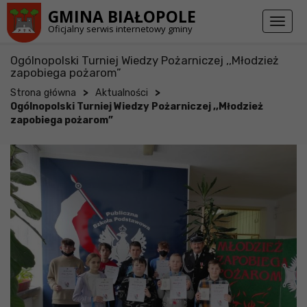
Przejdź do stopki strony
Przejdź do głównej treści strony
GMINA BIAŁOPOLE
Toggl
Oficjalny serwis internetowy gminy
naviga
Ogólnopolski Turniej Wiedzy Pożarniczej ,,Młodzież
zapobiega pożarom”
>
>
Strona główna
Aktualności
Ogólnopolski Turniej Wiedzy Pożarniczej ,,Młodzież
zapobiega pożarom”