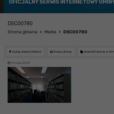
OFICJALNY SERWIS INTERNETOWY GMIN
DSC00780
Strona główna
Media
DSC00780
>
>
Czytaj artykuł (lektor)
Drukuj stronę
Wyświetl stronę w fo
19 maja 2023