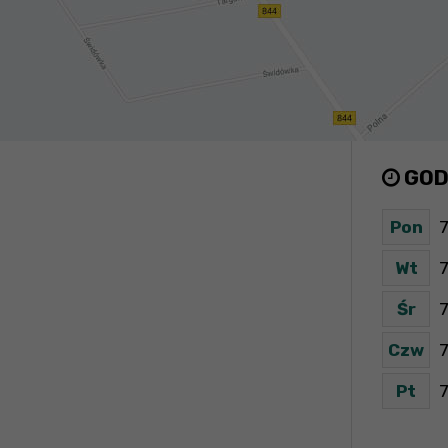
GOD
Pon
7
Wt
7
Śr
7
Czw
7
Pt
7