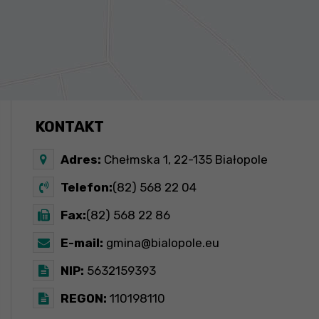
KONTAKT
Adres:
Chełmska 1, 22-135 Białopole
Telefon:
(82) 568 22 04
Fax:
(82) 568 22 86
E-mail:
gmina@bialopole.eu
NIP:
5632159393
REGON:
110198110