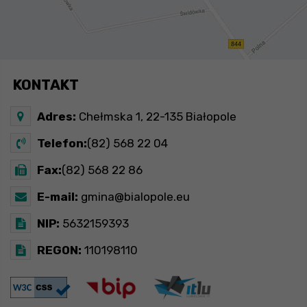
KONTAKT
Adres:
Chełmska 1, 22-135 Białopole
Telefon:
(82) 568 22 04
Fax:
(82) 568 22 86
E-mail:
gmina@bialopole.eu
NIP:
5632159393
REGON:
110198110