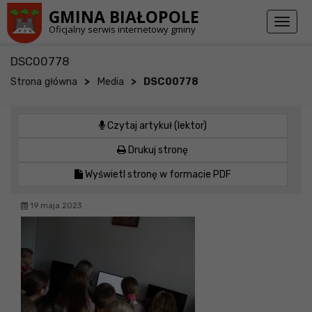
Przejdź do stopki strony
Przejdź do głównej treści strony
GMINA BIAŁOPOLE
Toggl
Oficjalny serwis internetowy gminy
naviga
DSC00778
>
>
Strona główna
Media
DSC00778
Czytaj artykuł (lektor)
Drukuj stronę
Wyświetl stronę w formacie PDF
19 maja 2023