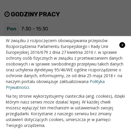
GODZINY PRACY
Pon
7:30 - 15:30
Wt
7:30 - 15:30
W związku z rozpoczęciem obowiązywania przepisów
x
Rozporządzenia Parlamentu Europejskiego i Rady Unii
Europejskiej 2016/679 z dnia 27 kwietnia 2016 r. w sprawie
Śr
7:30 - 15:30
ochrony osób fizycznych w związku z przetwarzaniem danych
osobowych i w sprawie swobodnego przepływu takich danych
Czw
7:30 - 15:30
oraz uchylenia dyrektywy 95/46/WE ogólne rozporządzenie o
ochronie danych, informujemy, że od dnia 25 maja 2018 r. na
Pt
7:30 - 15:30
naszym portalu obowiązuje zaktualizowana
Polityka
Prywatności.
Na tej stronie wykorzystujemy ciasteczka (ang. cookies), dzięki
OFICJALNY SERWIS INTERNETOWY GMINY BIAŁOPOLE
którym nasz serwis może działać lepiej. W każdej chwili
możesz wyłączyć ten mechanizm w ustawieniach swojej
przeglądarki. Korzystanie z naszego serwisu bez zmiany
ustawień dotyczących cookies, umieszcza je w pamięci
Twojego urządzenia.