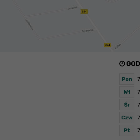
GOD
Pon
7
Wt
7
Śr
7
Czw
7
Pt
7