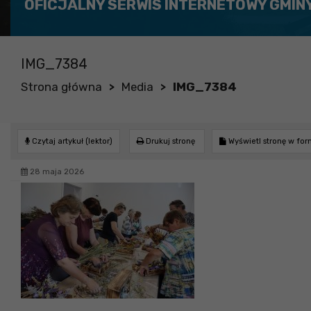
OFICJALNY SERWIS INTERNETOWY GMIN
IMG_7384
Strona główna
Media
IMG_7384
>
>
Czytaj artykuł (lektor)
Drukuj stronę
Wyświetl stronę w fo
28 maja 2026