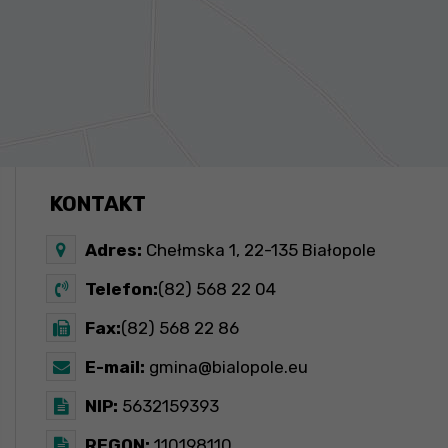
KONTAKT
Adres:
Chełmska 1, 22-135 Białopole
Telefon:
(82) 568 22 04
Fax:
(82) 568 22 86
E-mail:
gmina@bialopole.eu
NIP:
5632159393
REGON:
110198110