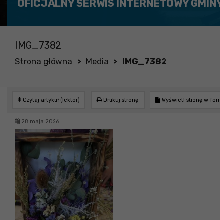
OFICJALNY SERWIS INTERNETOWY GMIN
IMG_7382
Strona główna
Media
IMG_7382
>
>
Czytaj artykuł (lektor)
Drukuj stronę
Wyświetl stronę w fo
28 maja 2026