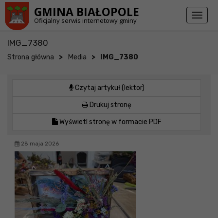
Przejdź do stopki strony
Przejdź do głównej treści strony
GMINA BIAŁOPOLE
Toggl
Oficjalny serwis internetowy gminy
naviga
IMG_7380
>
>
Strona główna
Media
IMG_7380
Czytaj artykuł (lektor)
Drukuj stronę
Wyświetl stronę w formacie PDF
28 maja 2026