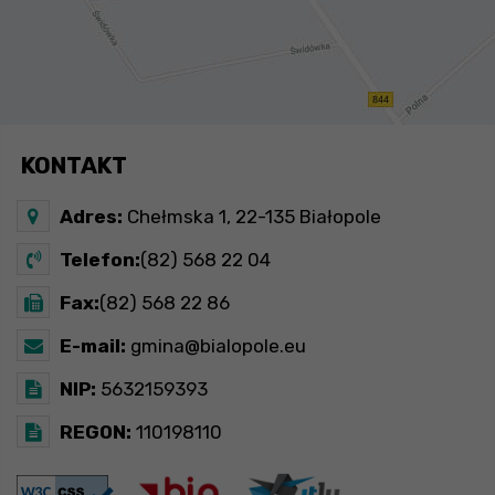
KONTAKT
Adres:
Chełmska 1, 22-135 Białopole
Telefon:
(82) 568 22 04
Fax:
(82) 568 22 86
E-mail:
gmina@bialopole.eu
NIP:
5632159393
REGON:
110198110