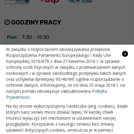
GODZINY PRACY
Pon
7:30 - 15:30
Wt
7:30 - 15:30
W związku z rozpoczęciem obowiązywania przepisów
x
Rozporządzenia Parlamentu Europejskiego i Rady Unii
Europejskiej 2016/679 z dnia 27 kwietnia 2016 r. w sprawie
Śr
7:30 - 15:30
ochrony osób fizycznych w związku z przetwarzaniem danych
osobowych i w sprawie swobodnego przepływu takich danych
Czw
7:30 - 15:30
oraz uchylenia dyrektywy 95/46/WE ogólne rozporządzenie o
ochronie danych, informujemy, że od dnia 25 maja 2018 r. na
Pt
7:30 - 15:30
naszym portalu obowiązuje zaktualizowana
Polityka
Prywatności.
Na tej stronie wykorzystujemy ciasteczka (ang. cookies), dzięki
OFICJALNY SERWIS INTERNETOWY GMINY BIAŁOPOLE
którym nasz serwis może działać lepiej. W każdej chwili
możesz wyłączyć ten mechanizm w ustawieniach swojej
przeglądarki. Korzystanie z naszego serwisu bez zmiany
ustawień dotyczących cookies, umieszcza je w pamięci