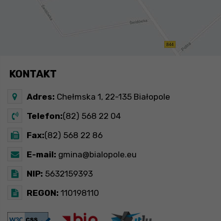
KONTAKT
Adres:
Chełmska 1, 22-135 Białopole
Telefon:
(82) 568 22 04
Fax:
(82) 568 22 86
E-mail:
gmina@bialopole.eu
NIP:
5632159393
REGON:
110198110