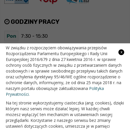
GODZINY PRACY
Pon
7:30 - 15:30
Wt
7:30 - 15:30
W związku z rozpoczęciem obowiązywania przepisów
x
Rozporządzenia Parlamentu Europejskiego i Rady Unii
Europejskiej 2016/679 z dnia 27 kwietnia 2016 r. w sprawie
Śr
7:30 - 15:30
ochrony osób fizycznych w związku z przetwarzaniem danych
osobowych i w sprawie swobodnego przepływu takich danych
Czw
7:30 - 15:30
oraz uchylenia dyrektywy 95/46/WE ogólne rozporządzenie o
ochronie danych, informujemy, że od dnia 25 maja 2018 r. na
Pt
7:30 - 15:30
naszym portalu obowiązuje zaktualizowana
Polityka
Prywatności.
Na tej stronie wykorzystujemy ciasteczka (ang. cookies), dzięki
OFICJALNY SERWIS INTERNETOWY GMINY BIAŁOPOLE
którym nasz serwis może działać lepiej. W każdej chwili
możesz wyłączyć ten mechanizm w ustawieniach swojej
przeglądarki. Korzystanie z naszego serwisu bez zmiany
ustawień dotyczących cookies, umieszcza je w pamięci