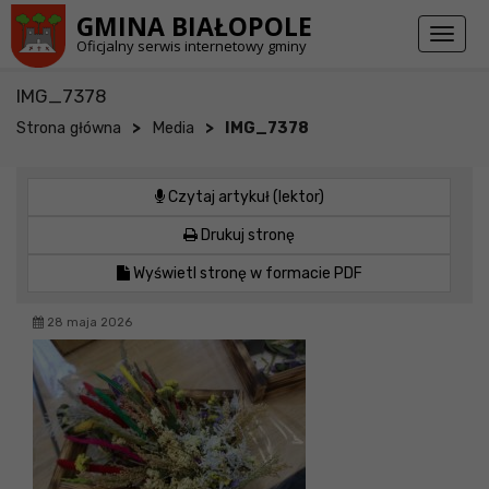
Przejdź do stopki strony
Przejdź do głównej treści strony
GMINA BIAŁOPOLE
Toggl
Oficjalny serwis internetowy gminy
naviga
IMG_7378
>
>
Strona główna
Media
IMG_7378
Czytaj artykuł (lektor)
Drukuj stronę
Wyświetl stronę w formacie PDF
28 maja 2026