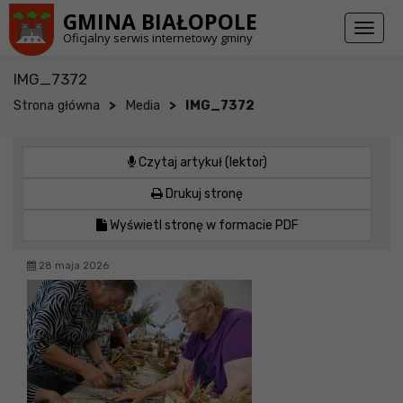
Przejdź do stopki strony
Przejdź do głównej treści strony
GMINA BIAŁOPOLE
Toggl
Oficjalny serwis internetowy gminy
naviga
IMG_7372
>
>
Strona główna
Media
IMG_7372
Czytaj artykuł (lektor)
Drukuj stronę
Wyświetl stronę w formacie PDF
28 maja 2026