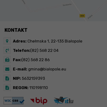
KONTAKT
Adres:
Chełmska 1, 22-135 Białopole
Telefon:
(82) 568 22 04
Fax:
(82) 568 22 86
E-mail:
gmina@bialopole.eu
NIP:
5632159393
REGON:
110198110