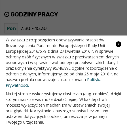
GODZINY PRACY
Pon
7:30 - 15:30
Wt
7:30 - 15:30
W związku z rozpoczęciem obowiązywania przepisów
x
Rozporządzenia Parlamentu Europejskiego i Rady Unii
Europejskiej 2016/679 z dnia 27 kwietnia 2016 r. w sprawie
Śr
7:30 - 15:30
ochrony osób fizycznych w związku z przetwarzaniem danych
osobowych i w sprawie swobodnego przepływu takich danych
Czw
7:30 - 15:30
oraz uchylenia dyrektywy 95/46/WE ogólne rozporządzenie o
ochronie danych, informujemy, że od dnia 25 maja 2018 r. na
Pt
7:30 - 15:30
naszym portalu obowiązuje zaktualizowana
Polityka
Prywatności.
Na tej stronie wykorzystujemy ciasteczka (ang. cookies), dzięki
OFICJALNY SERWIS INTERNETOWY GMINY BIAŁOPOLE
którym nasz serwis może działać lepiej. W każdej chwili
możesz wyłączyć ten mechanizm w ustawieniach swojej
przeglądarki. Korzystanie z naszego serwisu bez zmiany
ustawień dotyczących cookies, umieszcza je w pamięci
Twojego urządzenia.