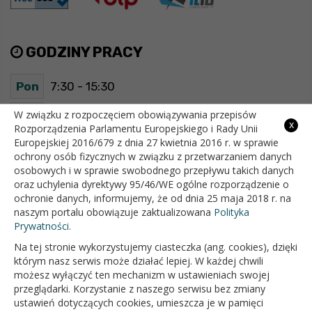
GODZINY PRACY
Pon
7:30 - 15:30
Wt
7:30 - 15:30
W związku z rozpoczęciem obowiązywania przepisów
x
Rozporządzenia Parlamentu Europejskiego i Rady Unii
Europejskiej 2016/679 z dnia 27 kwietnia 2016 r. w sprawie
Śr
7:30 - 15:30
ochrony osób fizycznych w związku z przetwarzaniem danych
osobowych i w sprawie swobodnego przepływu takich danych
Czw
7:30 - 15:30
oraz uchylenia dyrektywy 95/46/WE ogólne rozporządzenie o
ochronie danych, informujemy, że od dnia 25 maja 2018 r. na
Pt
7:30 - 15:30
naszym portalu obowiązuje zaktualizowana
Polityka
Prywatności.
Na tej stronie wykorzystujemy ciasteczka (ang. cookies), dzięki
OFICJALNY SERWIS INTERNETOWY GMINY BIAŁOPOLE
którym nasz serwis może działać lepiej. W każdej chwili
możesz wyłączyć ten mechanizm w ustawieniach swojej
przeglądarki. Korzystanie z naszego serwisu bez zmiany
ustawień dotyczących cookies, umieszcza je w pamięci