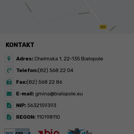
KONTAKT
Adres:
Chełmska 1, 22-135 Białopole
Telefon:
(82) 568 22 04
Fax:
(82) 568 22 86
E-mail:
gmina@bialopole.eu
NIP:
5632159393
REGON:
110198110