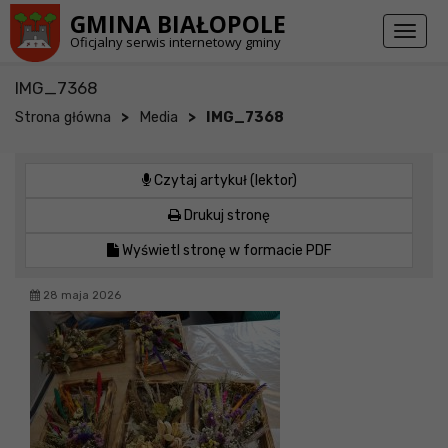
Przejdź do stopki strony
Przejdź do głównej treści strony
GMINA BIAŁOPOLE
Toggl
Oficjalny serwis internetowy gminy
naviga
IMG_7368
>
>
Strona główna
Media
IMG_7368
Czytaj artykuł (lektor)
Drukuj stronę
Wyświetl stronę w formacie PDF
28 maja 2026