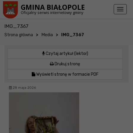
Przejdź do stopki strony
Przejdź do głównej treści strony
GMINA BIAŁOPOLE
Toggl
Oficjalny serwis internetowy gminy
naviga
IMG_7367
>
>
Strona główna
Media
IMG_7367
Czytaj artykuł (lektor)
Drukuj stronę
Wyświetl stronę w formacie PDF
28 maja 2026