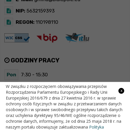
NIP:
5632159393
REGON:
110198110
GODZINY PRACY
Pon
7:30 - 15:30
Wt
7:30 - 15:30
W związku z rozpoczęciem obowiązywania przepisów
x
Rozporządzenia Parlamentu Europejskiego i Rady Unii
Europejskiej 2016/679 z dnia 27 kwietnia 2016 r. w sprawie
Śr
7:30 - 15:30
ochrony osób fizycznych w związku z przetwarzaniem danych
osobowych i w sprawie swobodnego przepływu takich danych
Czw
7:30 - 15:30
oraz uchylenia dyrektywy 95/46/WE ogólne rozporządzenie o
ochronie danych, informujemy, że od dnia 25 maja 2018 r. na
Pt
7:30 - 15:30
naszym portalu obowiązuje zaktualizowana
Polityka