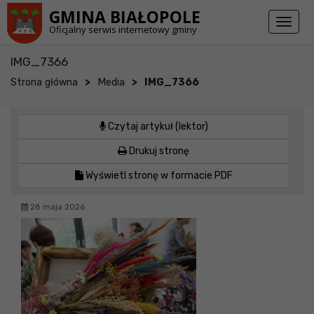
Przejdź do stopki strony
Przejdź do głównej treści strony
GMINA BIAŁOPOLE
Toggl
Oficjalny serwis internetowy gminy
naviga
IMG_7366
>
>
Strona główna
Media
IMG_7366
Czytaj artykuł (lektor)
Drukuj stronę
Wyświetl stronę w formacie PDF
28 maja 2026