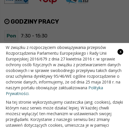
GODZINY PRACY
Pon
7:30 - 15:30
Wt
7:30 - 15:30
W związku z rozpoczęciem obowiązywania przepisów
x
Rozporządzenia Parlamentu Europejskiego i Rady Unii
Europejskiej 2016/679 z dnia 27 kwietnia 2016 r. w sprawie
Śr
7:30 - 15:30
ochrony osób fizycznych w związku z przetwarzaniem danych
osobowych i w sprawie swobodnego przepływu takich danych
Czw
7:30 - 15:30
oraz uchylenia dyrektywy 95/46/WE ogólne rozporządzenie o
ochronie danych, informujemy, że od dnia 25 maja 2018 r. na
Pt
7:30 - 15:30
naszym portalu obowiązuje zaktualizowana
Polityka
Prywatności.
Na tej stronie wykorzystujemy ciasteczka (ang. cookies), dzięki
OFICJALNY SERWIS INTERNETOWY GMINY BIAŁOPOLE
którym nasz serwis może działać lepiej. W każdej chwili
możesz wyłączyć ten mechanizm w ustawieniach swojej
przeglądarki. Korzystanie z naszego serwisu bez zmiany
ustawień dotyczących cookies, umieszcza je w pamięci