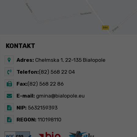
KONTAKT
Adres:
Chełmska 1, 22-135 Białopole
Telefon:
(82) 568 22 04
Fax:
(82) 568 22 86
E-mail:
gmina@bialopole.eu
NIP:
5632159393
REGON:
110198110