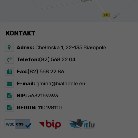
KONTAKT
Adres:
Chełmska 1, 22-135 Białopole
Telefon:
(82) 568 22 04
Fax:
(82) 568 22 86
E-mail:
gmina@bialopole.eu
NIP:
5632159393
REGON:
110198110