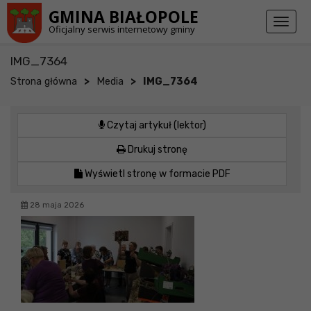
Przejdź do stopki strony
Przejdź do głównej treści strony
GMINA BIAŁOPOLE
Toggl
Oficjalny serwis internetowy gminy
naviga
IMG_7364
>
>
Strona główna
Media
IMG_7364
Czytaj artykuł (lektor)
Drukuj stronę
Wyświetl stronę w formacie PDF
28 maja 2026