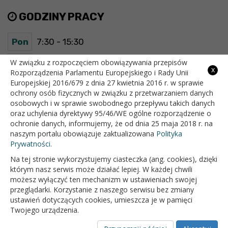
GODZINY PRACY
Pon
7:30 - 15:30
Wt
7:30 - 15:30
W związku z rozpoczęciem obowiązywania przepisów
x
Rozporządzenia Parlamentu Europejskiego i Rady Unii
Europejskiej 2016/679 z dnia 27 kwietnia 2016 r. w sprawie
Śr
7:30 - 15:30
ochrony osób fizycznych w związku z przetwarzaniem danych
osobowych i w sprawie swobodnego przepływu takich danych
Czw
7:30 - 15:30
oraz uchylenia dyrektywy 95/46/WE ogólne rozporządzenie o
ochronie danych, informujemy, że od dnia 25 maja 2018 r. na
Pt
7:30 - 15:30
naszym portalu obowiązuje zaktualizowana
Polityka
Prywatności.
Na tej stronie wykorzystujemy ciasteczka (ang. cookies), dzięki
OFICJALNY SERWIS INTERNETOWY GMINY BIAŁOPOLE
którym nasz serwis może działać lepiej. W każdej chwili
możesz wyłączyć ten mechanizm w ustawieniach swojej
przeglądarki. Korzystanie z naszego serwisu bez zmiany
ustawień dotyczących cookies, umieszcza je w pamięci
Twojego urządzenia.