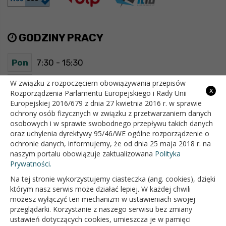
GODZINY PRACY
Pon
7:30 - 15:30
Wt
7:30 - 15:30
W związku z rozpoczęciem obowiązywania przepisów
x
Rozporządzenia Parlamentu Europejskiego i Rady Unii
Europejskiej 2016/679 z dnia 27 kwietnia 2016 r. w sprawie
Śr
7:30 - 15:30
ochrony osób fizycznych w związku z przetwarzaniem danych
osobowych i w sprawie swobodnego przepływu takich danych
Czw
7:30 - 15:30
oraz uchylenia dyrektywy 95/46/WE ogólne rozporządzenie o
ochronie danych, informujemy, że od dnia 25 maja 2018 r. na
Pt
7:30 - 15:30
naszym portalu obowiązuje zaktualizowana
Polityka
Prywatności.
Na tej stronie wykorzystujemy ciasteczka (ang. cookies), dzięki
OFICJALNY SERWIS INTERNETOWY GMINY BIAŁOPOLE
którym nasz serwis może działać lepiej. W każdej chwili
możesz wyłączyć ten mechanizm w ustawieniach swojej
przeglądarki. Korzystanie z naszego serwisu bez zmiany
ustawień dotyczących cookies, umieszcza je w pamięci