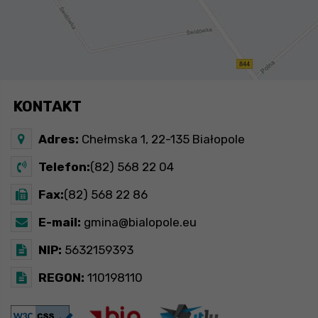
KONTAKT
Adres:
Chełmska 1, 22-135 Białopole
Telefon:
(82) 568 22 04
Fax:
(82) 568 22 86
E-mail:
gmina@bialopole.eu
NIP:
5632159393
REGON:
110198110