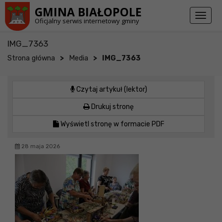
Przejdź do stopki strony
Przejdź do głównej treści strony
GMINA BIAŁOPOLE
Toggl
Oficjalny serwis internetowy gminy
naviga
IMG_7363
>
>
Strona główna
Media
IMG_7363
Czytaj artykuł (lektor)
Drukuj stronę
Wyświetl stronę w formacie PDF
28 maja 2026