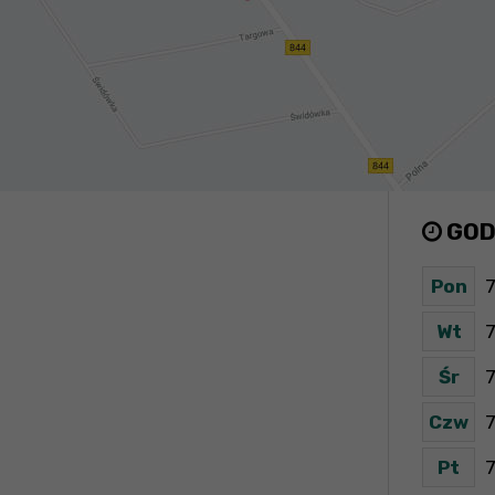
GOD
Pon
7
Wt
7
Śr
7
Czw
7
Pt
7