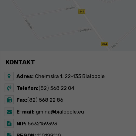
KONTAKT
Adres:
Chełmska 1, 22-135 Białopole
Telefon:
(82) 568 22 04
Fax:
(82) 568 22 86
E-mail:
gmina@bialopole.eu
NIP:
5632159393
REGON:
110198110