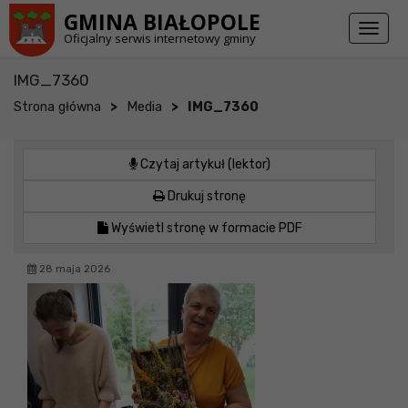
Przejdź do stopki strony
Przejdź do głównej treści strony
GMINA BIAŁOPOLE
Toggl
Oficjalny serwis internetowy gminy
naviga
IMG_7360
>
>
Strona główna
Media
IMG_7360
Czytaj artykuł (lektor)
Drukuj stronę
Wyświetl stronę w formacie PDF
28 maja 2026