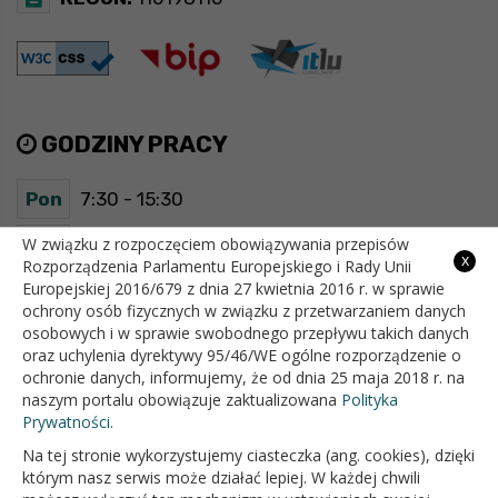
GODZINY PRACY
Pon
7:30 - 15:30
Wt
7:30 - 15:30
W związku z rozpoczęciem obowiązywania przepisów
x
Rozporządzenia Parlamentu Europejskiego i Rady Unii
Europejskiej 2016/679 z dnia 27 kwietnia 2016 r. w sprawie
Śr
7:30 - 15:30
ochrony osób fizycznych w związku z przetwarzaniem danych
osobowych i w sprawie swobodnego przepływu takich danych
Czw
7:30 - 15:30
oraz uchylenia dyrektywy 95/46/WE ogólne rozporządzenie o
ochronie danych, informujemy, że od dnia 25 maja 2018 r. na
Pt
7:30 - 15:30
naszym portalu obowiązuje zaktualizowana
Polityka
Prywatności.
Na tej stronie wykorzystujemy ciasteczka (ang. cookies), dzięki
OFICJALNY SERWIS INTERNETOWY GMINY BIAŁOPOLE
którym nasz serwis może działać lepiej. W każdej chwili