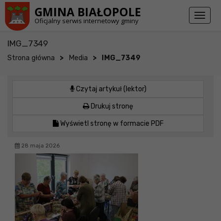
Przejdź do stopki strony
Przejdź do głównej treści strony
GMINA BIAŁOPOLE
Toggl
Oficjalny serwis internetowy gminy
naviga
IMG_7349
>
>
Strona główna
Media
IMG_7349
Czytaj artykuł (lektor)
Drukuj stronę
Wyświetl stronę w formacie PDF
28 maja 2026