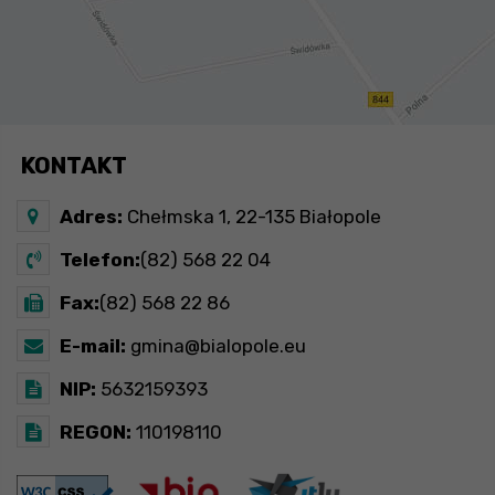
KONTAKT
Adres:
Chełmska 1, 22-135 Białopole
Telefon:
(82) 568 22 04
Fax:
(82) 568 22 86
E-mail:
gmina@bialopole.eu
NIP:
5632159393
REGON:
110198110