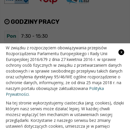
GODZINY PRACY
Pon
7:30 - 15:30
Wt
7:30 - 15:30
W związku z rozpoczęciem obowiązywania przepisów
x
Rozporządzenia Parlamentu Europejskiego i Rady Unii
Europejskiej 2016/679 z dnia 27 kwietnia 2016 r. w sprawie
Śr
7:30 - 15:30
ochrony osób fizycznych w związku z przetwarzaniem danych
osobowych i w sprawie swobodnego przepływu takich danych
Czw
7:30 - 15:30
oraz uchylenia dyrektywy 95/46/WE ogólne rozporządzenie o
ochronie danych, informujemy, że od dnia 25 maja 2018 r. na
Pt
7:30 - 15:30
naszym portalu obowiązuje zaktualizowana
Polityka
Prywatności.
Na tej stronie wykorzystujemy ciasteczka (ang. cookies), dzięki
OFICJALNY SERWIS INTERNETOWY GMINY BIAŁOPOLE
którym nasz serwis może działać lepiej. W każdej chwili
możesz wyłączyć ten mechanizm w ustawieniach swojej
przeglądarki. Korzystanie z naszego serwisu bez zmiany
ustawień dotyczących cookies, umieszcza je w pamięci