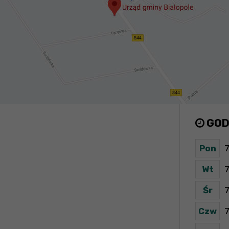
GOD
Pon
7
Wt
7
Śr
7
Czw
7