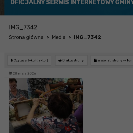
OFICJALNY SERWIS INTERNETOWY GMIN
IMG_7342
Strona główna
Media
IMG_7342
>
>
Czytaj artykuł (lektor)
Drukuj stronę
Wyświetl stronę w fo
28 maja 2026