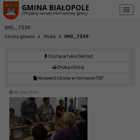
Przejdź do stopki strony
Przejdź do głównej treści strony
GMINA BIAŁOPOLE
Toggl
Oficjalny serwis internetowy gminy
naviga
IMG_7339
>
>
Strona główna
Media
IMG_7339
Czytaj artykuł (lektor)
Drukuj stronę
Wyświetl stronę w formacie PDF
28 maja 2026