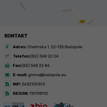
KONTAKT
Adres:
Chełmska 1, 22-135 Białopole
Telefon:
(82) 568 22 04
Fax:
(82) 568 22 86
E-mail:
gmina@bialopole.eu
NIP:
5632159393
REGON:
110198110