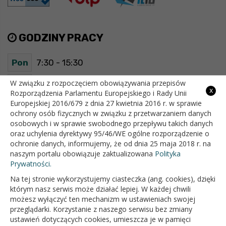
GODZINY PRACY
Pon
7:30 - 15:30
Wt
7:30 - 15:30
W związku z rozpoczęciem obowiązywania przepisów
x
Rozporządzenia Parlamentu Europejskiego i Rady Unii
Europejskiej 2016/679 z dnia 27 kwietnia 2016 r. w sprawie
Śr
7:30 - 15:30
ochrony osób fizycznych w związku z przetwarzaniem danych
osobowych i w sprawie swobodnego przepływu takich danych
Czw
7:30 - 15:30
oraz uchylenia dyrektywy 95/46/WE ogólne rozporządzenie o
ochronie danych, informujemy, że od dnia 25 maja 2018 r. na
Pt
7:30 - 15:30
naszym portalu obowiązuje zaktualizowana
Polityka
Prywatności.
Na tej stronie wykorzystujemy ciasteczka (ang. cookies), dzięki
OFICJALNY SERWIS INTERNETOWY GMINY BIAŁOPOLE
którym nasz serwis może działać lepiej. W każdej chwili
możesz wyłączyć ten mechanizm w ustawieniach swojej
przeglądarki. Korzystanie z naszego serwisu bez zmiany
ustawień dotyczących cookies, umieszcza je w pamięci