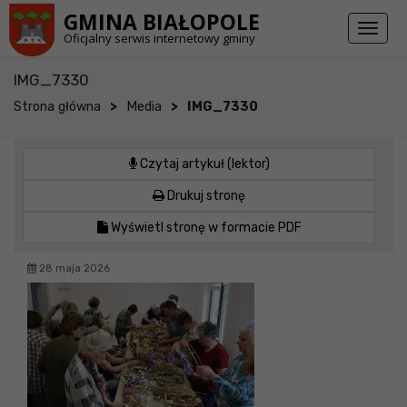
Przejdź do stopki strony
Przejdź do głównej treści strony
GMINA BIAŁOPOLE
Toggl
Oficjalny serwis internetowy gminy
naviga
IMG_7330
>
>
Strona główna
Media
IMG_7330
Czytaj artykuł (lektor)
Drukuj stronę
Wyświetl stronę w formacie PDF
28 maja 2026