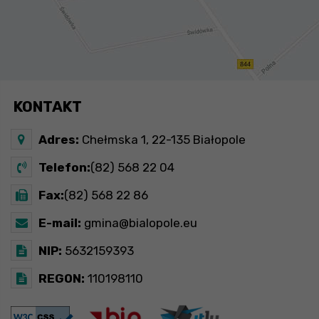
KONTAKT
Adres:
Chełmska 1, 22-135 Białopole
Telefon:
(82) 568 22 04
Fax:
(82) 568 22 86
E-mail:
gmina@bialopole.eu
NIP:
5632159393
REGON:
110198110