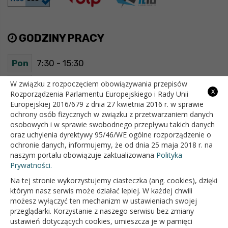
GODZINY PRACY
Pon
7:30 - 15:30
Wt
7:30 - 15:30
W związku z rozpoczęciem obowiązywania przepisów
x
Rozporządzenia Parlamentu Europejskiego i Rady Unii
Europejskiej 2016/679 z dnia 27 kwietnia 2016 r. w sprawie
Śr
7:30 - 15:30
ochrony osób fizycznych w związku z przetwarzaniem danych
osobowych i w sprawie swobodnego przepływu takich danych
Czw
7:30 - 15:30
oraz uchylenia dyrektywy 95/46/WE ogólne rozporządzenie o
ochronie danych, informujemy, że od dnia 25 maja 2018 r. na
Pt
7:30 - 15:30
naszym portalu obowiązuje zaktualizowana
Polityka
Prywatności.
Na tej stronie wykorzystujemy ciasteczka (ang. cookies), dzięki
OFICJALNY SERWIS INTERNETOWY GMINY BIAŁOPOLE
którym nasz serwis może działać lepiej. W każdej chwili
możesz wyłączyć ten mechanizm w ustawieniach swojej
przeglądarki. Korzystanie z naszego serwisu bez zmiany
ustawień dotyczących cookies, umieszcza je w pamięci