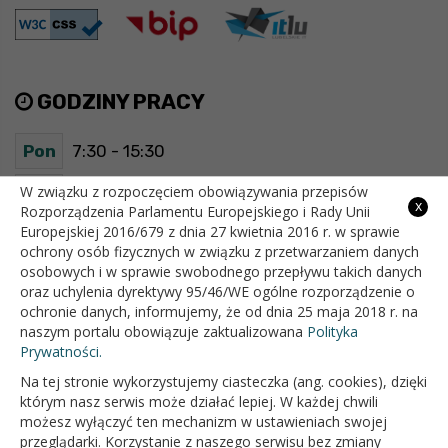
GODZINY PRACY
Pon
7:30 - 15:30
Wt
7:30 - 15:30
W związku z rozpoczęciem obowiązywania przepisów
x
Rozporządzenia Parlamentu Europejskiego i Rady Unii
Europejskiej 2016/679 z dnia 27 kwietnia 2016 r. w sprawie
Śr
7:30 - 15:30
ochrony osób fizycznych w związku z przetwarzaniem danych
osobowych i w sprawie swobodnego przepływu takich danych
Czw
7:30 - 15:30
oraz uchylenia dyrektywy 95/46/WE ogólne rozporządzenie o
ochronie danych, informujemy, że od dnia 25 maja 2018 r. na
Pt
7:30 - 15:30
naszym portalu obowiązuje zaktualizowana
Polityka
Prywatności.
Na tej stronie wykorzystujemy ciasteczka (ang. cookies), dzięki
OFICJALNY SERWIS INTERNETOWY GMINY BIAŁOPOLE
którym nasz serwis może działać lepiej. W każdej chwili
możesz wyłączyć ten mechanizm w ustawieniach swojej
przeglądarki. Korzystanie z naszego serwisu bez zmiany