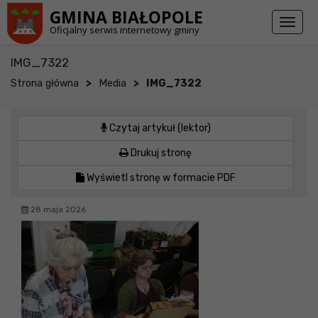
Przejdź do stopki strony
Przejdź do głównej treści strony
GMINA BIAŁOPOLE
Toggl
Oficjalny serwis internetowy gminy
naviga
IMG_7322
>
>
Strona główna
Media
IMG_7322
Czytaj artykuł (lektor)
Drukuj stronę
Wyświetl stronę w formacie PDF
28 maja 2026