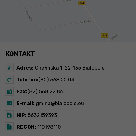
KONTAKT
Adres:
Chełmska 1, 22-135 Białopole
Telefon:
(82) 568 22 04
Fax:
(82) 568 22 86
E-mail:
gmina@bialopole.eu
NIP:
5632159393
REGON:
110198110