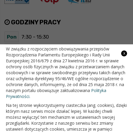
GODZINY PRACY
Pon
7:30 - 15:30
Wt
7:30 - 15:30
W związku z rozpoczęciem obowiązywania przepisów
x
Rozporządzenia Parlamentu Europejskiego i Rady Unii
Europejskiej 2016/679 z dnia 27 kwietnia 2016 r. w sprawie
Śr
7:30 - 15:30
ochrony osób fizycznych w związku z przetwarzaniem danych
osobowych i w sprawie swobodnego przepływu takich danych
Czw
7:30 - 15:30
oraz uchylenia dyrektywy 95/46/WE ogólne rozporządzenie o
ochronie danych, informujemy, że od dnia 25 maja 2018 r. na
Pt
7:30 - 15:30
naszym portalu obowiązuje zaktualizowana
Polityka
Prywatności.
Na tej stronie wykorzystujemy ciasteczka (ang. cookies), dzięki
OFICJALNY SERWIS INTERNETOWY GMINY BIAŁOPOLE
którym nasz serwis może działać lepiej. W każdej chwili
możesz wyłączyć ten mechanizm w ustawieniach swojej
przeglądarki. Korzystanie z naszego serwisu bez zmiany
ustawień dotyczących cookies, umieszcza je w pamięci