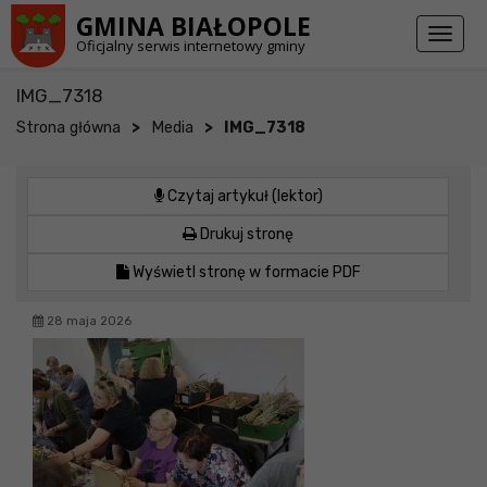
Przejdź do stopki strony
Przejdź do głównej treści strony
GMINA BIAŁOPOLE
Toggl
Oficjalny serwis internetowy gminy
naviga
IMG_7318
>
>
Strona główna
Media
IMG_7318
Czytaj artykuł (lektor)
Drukuj stronę
Wyświetl stronę w formacie PDF
28 maja 2026