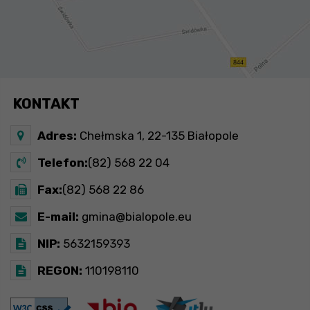
KONTAKT
Adres:
Chełmska 1, 22-135 Białopole
Telefon:
(82) 568 22 04
Fax:
(82) 568 22 86
E-mail:
gmina@bialopole.eu
NIP:
5632159393
REGON:
110198110