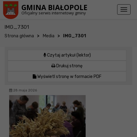
Przejdź do stopki strony
Przejdź do głównej treści strony
GMINA BIAŁOPOLE
Toggl
Oficjalny serwis internetowy gminy
naviga
IMG_7301
>
>
Strona główna
Media
IMG_7301
Czytaj artykuł (lektor)
Drukuj stronę
Wyświetl stronę w formacie PDF
28 maja 2026