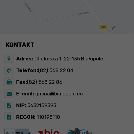
KONTAKT
Adres:
Chełmska 1, 22-135 Białopole
Telefon:
(82) 568 22 04
Fax:
(82) 568 22 86
E-mail:
gmina@bialopole.eu
NIP:
5632159393
REGON:
110198110