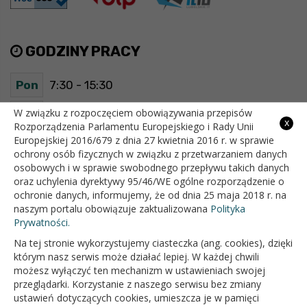
GODZINY PRACY
Pon
7:30 - 15:30
Wt
7:30 - 15:30
W związku z rozpoczęciem obowiązywania przepisów
x
Rozporządzenia Parlamentu Europejskiego i Rady Unii
Europejskiej 2016/679 z dnia 27 kwietnia 2016 r. w sprawie
Śr
7:30 - 15:30
ochrony osób fizycznych w związku z przetwarzaniem danych
osobowych i w sprawie swobodnego przepływu takich danych
Czw
7:30 - 15:30
oraz uchylenia dyrektywy 95/46/WE ogólne rozporządzenie o
ochronie danych, informujemy, że od dnia 25 maja 2018 r. na
Pt
7:30 - 15:30
naszym portalu obowiązuje zaktualizowana
Polityka
Prywatności.
Na tej stronie wykorzystujemy ciasteczka (ang. cookies), dzięki
OFICJALNY SERWIS INTERNETOWY GMINY BIAŁOPOLE
którym nasz serwis może działać lepiej. W każdej chwili
możesz wyłączyć ten mechanizm w ustawieniach swojej
przeglądarki. Korzystanie z naszego serwisu bez zmiany
ustawień dotyczących cookies, umieszcza je w pamięci