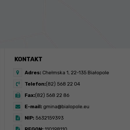
KONTAKT
Adres:
Chełmska 1, 22-135 Białopole
Telefon:
(82) 568 22 04
Fax:
(82) 568 22 86
E-mail:
gmina@bialopole.eu
NIP:
5632159393
REGON:
110198110