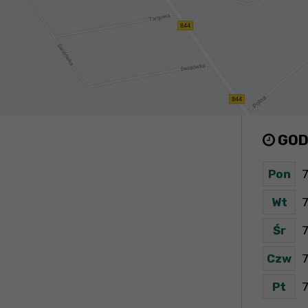
GOD
Pon
7
Wt
7
Śr
7
Czw
7
Pt
7