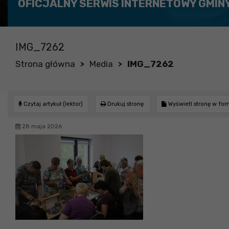
OFICJALNY SERWIS INTERNETOWY GMIN
IMG_7262
Strona główna
Media
IMG_7262
>
>
Czytaj artykuł (lektor)
Drukuj stronę
Wyświetl stronę w fo
28 maja 2026