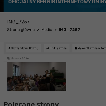
OFICJALNY SERWIS INTERNETOWY GMIN
IMG_7257
Strona główna
Media
IMG_7257
>
>
Czytaj artykuł (lektor)
Drukuj stronę
Wyświetl stronę w fo
28 maja 2026
Polecane strony