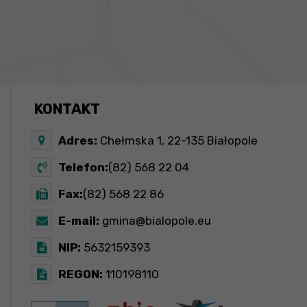
KONTAKT
Adres:
Chełmska 1, 22-135 Białopole
Telefon:
(82) 568 22 04
Fax:
(82) 568 22 86
E-mail:
gmina@bialopole.eu
NIP:
5632159393
REGON:
110198110