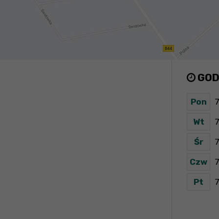
GOD
Pon
7
Wt
7
Śr
7
Czw
7
Pt
7