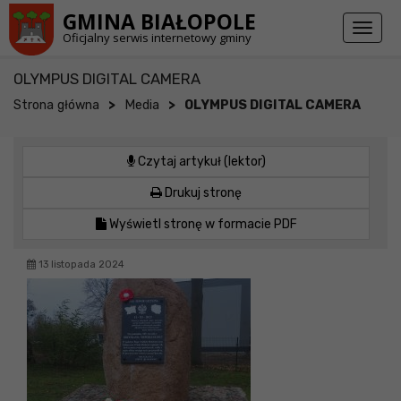
Przejdź do stopki strony
Przejdź do głównej treści strony
GMINA BIAŁOPOLE
Toggl
Oficjalny serwis internetowy gminy
naviga
OLYMPUS DIGITAL CAMERA
>
>
Strona główna
Media
OLYMPUS DIGITAL CAMERA
Czytaj artykuł (lektor)
Drukuj stronę
Wyświetl stronę w formacie PDF
13 listopada 2024