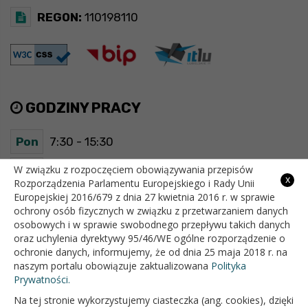
REGON:
110198110
GODZINY PRACY
Pon
7:30 - 15:30
Wt
7:30 - 15:30
W związku z rozpoczęciem obowiązywania przepisów
x
Rozporządzenia Parlamentu Europejskiego i Rady Unii
Europejskiej 2016/679 z dnia 27 kwietnia 2016 r. w sprawie
Śr
7:30 - 15:30
ochrony osób fizycznych w związku z przetwarzaniem danych
osobowych i w sprawie swobodnego przepływu takich danych
Czw
7:30 - 15:30
oraz uchylenia dyrektywy 95/46/WE ogólne rozporządzenie o
ochronie danych, informujemy, że od dnia 25 maja 2018 r. na
Pt
7:30 - 15:30
naszym portalu obowiązuje zaktualizowana
Polityka
Prywatności.
Na tej stronie wykorzystujemy ciasteczka (ang. cookies), dzięki
OFICJALNY SERWIS INTERNETOWY GMINY BIAŁOPOLE