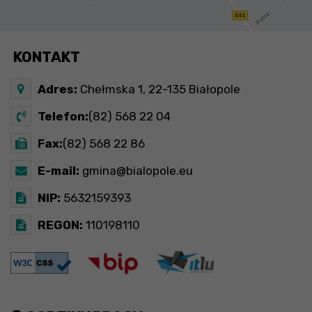
KONTAKT
Adres:
Chełmska 1, 22-135 Białopole
Telefon:
(82) 568 22 04
Fax:
(82) 568 22 86
E-mail:
gmina@bialopole.eu
NIP:
5632159393
REGON:
110198110