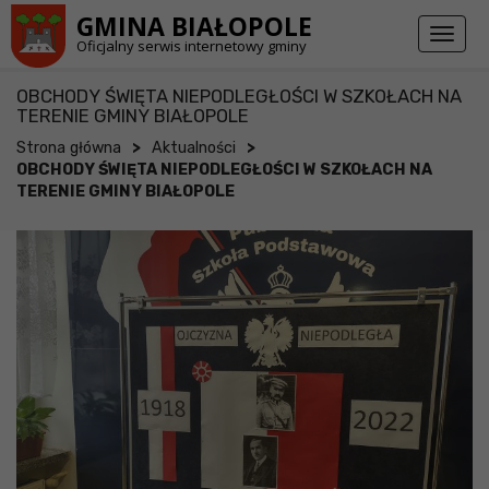
Przejdź do stopki strony
Przejdź do głównej treści strony
GMINA BIAŁOPOLE
Toggl
Oficjalny serwis internetowy gminy
naviga
OBCHODY ŚWIĘTA NIEPODLEGŁOŚCI W SZKOŁACH NA
TERENIE GMINY BIAŁOPOLE
>
>
Strona główna
Aktualności
OBCHODY ŚWIĘTA NIEPODLEGŁOŚCI W SZKOŁACH NA
TERENIE GMINY BIAŁOPOLE