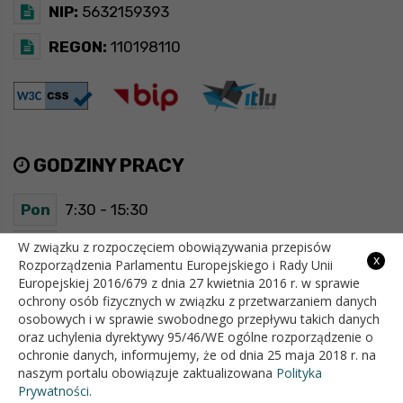
NIP:
5632159393
REGON:
110198110
GODZINY PRACY
Pon
7:30 - 15:30
Wt
7:30 - 15:30
W związku z rozpoczęciem obowiązywania przepisów
x
Rozporządzenia Parlamentu Europejskiego i Rady Unii
Europejskiej 2016/679 z dnia 27 kwietnia 2016 r. w sprawie
Śr
7:30 - 15:30
ochrony osób fizycznych w związku z przetwarzaniem danych
osobowych i w sprawie swobodnego przepływu takich danych
Czw
7:30 - 15:30
oraz uchylenia dyrektywy 95/46/WE ogólne rozporządzenie o
ochronie danych, informujemy, że od dnia 25 maja 2018 r. na
Pt
7:30 - 15:30
naszym portalu obowiązuje zaktualizowana
Polityka
Prywatności.