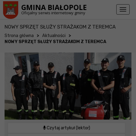
Przejdź do stopki strony
Przejdź do głównej treści strony
GMINA BIAŁOPOLE
Toggl
Oficjalny serwis internetowy gminy
naviga
NOWY SPRZĘT SŁUŻY STRAŻAKOM Z TEREMCA
>
>
Strona główna
Aktualności
NOWY SPRZĘT SŁUŻY STRAŻAKOM Z TEREMCA
Czytaj artykuł (lektor)