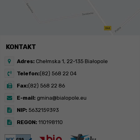
KONTAKT
Adres:
Chełmska 1, 22-135 Białopole
Telefon:
(82) 568 22 04
Fax:
(82) 568 22 86
E-mail:
gmina@bialopole.eu
NIP:
5632159393
REGON:
110198110