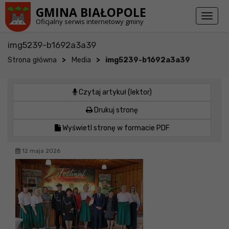
Przejdź do stopki strony
Przejdź do głównej treści strony
GMINA BIAŁOPOLE
Toggl
Oficjalny serwis internetowy gminy
naviga
img5239-b1692a3a39
>
>
Strona główna
Media
img5239-b1692a3a39
Czytaj artykuł (lektor)
Drukuj stronę
Wyświetl stronę w formacie PDF
12 maja 2026