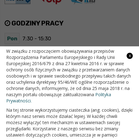
GODZINY PRACY
Pon
7:30 - 15:30
Wt
7:30 - 15:30
W związku z rozpoczęciem obowiązywania przepisów
x
Rozporządzenia Parlamentu Europejskiego i Rady Unii
Europejskiej 2016/679 z dnia 27 kwietnia 2016 r. w sprawie
Śr
7:30 - 15:30
ochrony osób fizycznych w związku z przetwarzaniem danych
osobowych i w sprawie swobodnego przepływu takich danych
Czw
7:30 - 15:30
oraz uchylenia dyrektywy 95/46/WE ogólne rozporządzenie o
ochronie danych, informujemy, że od dnia 25 maja 2018 r. na
Pt
7:30 - 15:30
naszym portalu obowiązuje zaktualizowana
Polityka
Prywatności.
Na tej stronie wykorzystujemy ciasteczka (ang. cookies), dzięki
OFICJALNY SERWIS INTERNETOWY GMINY BIAŁOPOLE
którym nasz serwis może działać lepiej. W każdej chwili
możesz wyłączyć ten mechanizm w ustawieniach swojej
przeglądarki. Korzystanie z naszego serwisu bez zmiany
ustawień dotyczących cookies, umieszcza je w pamięci