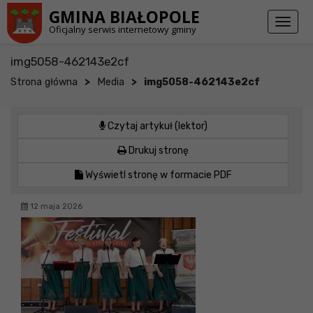
Przejdź do stopki strony
Przejdź do głównej treści strony
GMINA BIAŁOPOLE
Toggl
Oficjalny serwis internetowy gminy
naviga
img5058-462143e2cf
>
>
Strona główna
Media
img5058-462143e2cf
Czytaj artykuł (lektor)
Drukuj stronę
Wyświetl stronę w formacie PDF
12 maja 2026