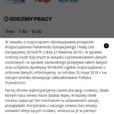
GODZINY PRACY
Pon
7:30 - 15:30
Wt
7:30 - 15:30
W związku z rozpoczęciem obowiązywania przepisów
x
Rozporządzenia Parlamentu Europejskiego i Rady Unii
Europejskiej 2016/679 z dnia 27 kwietnia 2016 r. w sprawie
Śr
7:30 - 15:30
ochrony osób fizycznych w związku z przetwarzaniem danych
osobowych i w sprawie swobodnego przepływu takich danych
Czw
7:30 - 15:30
oraz uchylenia dyrektywy 95/46/WE ogólne rozporządzenie o
ochronie danych, informujemy, że od dnia 25 maja 2018 r. na
Pt
7:30 - 15:30
naszym portalu obowiązuje zaktualizowana
Polityka
Prywatności.
Na tej stronie wykorzystujemy ciasteczka (ang. cookies), dzięki
OFICJALNY SERWIS INTERNETOWY GMINY BIAŁOPOLE
którym nasz serwis może działać lepiej. W każdej chwili
możesz wyłączyć ten mechanizm w ustawieniach swojej
przeglądarki. Korzystanie z naszego serwisu bez zmiany
ustawień dotyczących cookies, umieszcza je w pamięci