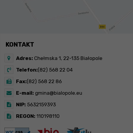
KONTAKT
Adres:
Chełmska 1, 22-135 Białopole
Telefon:
(82) 568 22 04
Fax:
(82) 568 22 86
E-mail:
gmina@bialopole.eu
NIP:
5632159393
REGON:
110198110