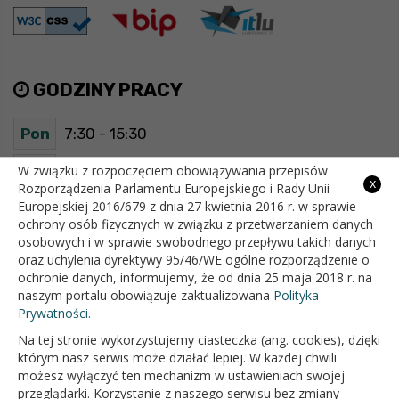
GODZINY PRACY
Pon
7:30 - 15:30
Wt
7:30 - 15:30
W związku z rozpoczęciem obowiązywania przepisów
x
Rozporządzenia Parlamentu Europejskiego i Rady Unii
Europejskiej 2016/679 z dnia 27 kwietnia 2016 r. w sprawie
Śr
7:30 - 15:30
ochrony osób fizycznych w związku z przetwarzaniem danych
osobowych i w sprawie swobodnego przepływu takich danych
Czw
7:30 - 15:30
oraz uchylenia dyrektywy 95/46/WE ogólne rozporządzenie o
ochronie danych, informujemy, że od dnia 25 maja 2018 r. na
Pt
7:30 - 15:30
naszym portalu obowiązuje zaktualizowana
Polityka
Prywatności.
Na tej stronie wykorzystujemy ciasteczka (ang. cookies), dzięki
OFICJALNY SERWIS INTERNETOWY GMINY BIAŁOPOLE
którym nasz serwis może działać lepiej. W każdej chwili
możesz wyłączyć ten mechanizm w ustawieniach swojej
przeglądarki. Korzystanie z naszego serwisu bez zmiany