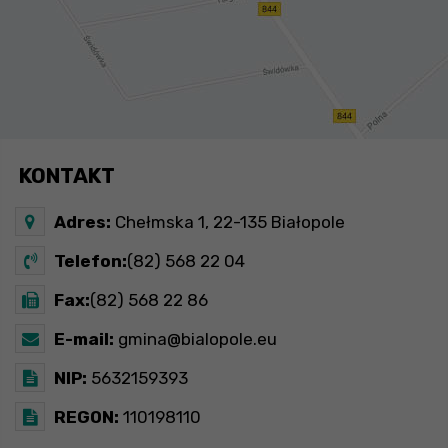
KONTAKT
Adres:
Chełmska 1, 22-135 Białopole
Telefon:
(82) 568 22 04
Fax:
(82) 568 22 86
E-mail:
gmina@bialopole.eu
NIP:
5632159393
REGON:
110198110