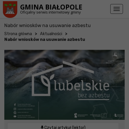
Przejdź do stopki strony
Przejdź do głównej treści strony
GMINA BIAŁOPOLE
Toggl
Oficjalny serwis internetowy gminy
naviga
Nabór wniosków na usuwanie azbestu
>
>
Strona główna
Aktualności
Nabór wniosków na usuwanie azbestu
Czytaj artykuł (lektor)