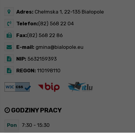
Adres:
Chełmska 1, 22-135 Białopole
Telefon:
(82) 568 22 04
Fax:
(82) 568 22 86
E-mail:
gmina@bialopole.eu
NIP:
5632159393
REGON:
110198110
GODZINY PRACY
Pon
7:30 - 15:30