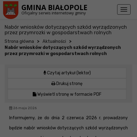
Przejdź do stopki strony
Przejdź do głównej treści strony
GMINA BIAŁOPOLE
Toggl
Oficjalny serwis internetowy gminy
naviga
Nabór wniosków dotyczących szkód wyrządzonych
przez przymrozki w gospodarstwach rolnych
>
>
Strona główna
Aktualności
Nabór wniosków dotyczących szkód wyrządzonych
przez przymrozki w gospodarstwach rolnych
Czytaj artykuł (lektor)
Drukuj stronę
Wyświetl stronę w formacie PDF
26 maja 2026
Informujemy, że do dnia 2 czerwca 2026 r. prowadzony
będzie nabór wniosków dotyczących szkód wyrządzonych