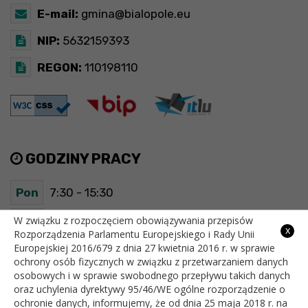
E-mail:
gmina@bialopole.eu
NIP:
5632159393
REGON:
110198110
GODZINY PRACY
Pon
7:30 - 15:30
Wt
7:30 - 15:30
W związku z rozpoczęciem obowiązywania przepisów
x
Rozporządzenia Parlamentu Europejskiego i Rady Unii
Europejskiej 2016/679 z dnia 27 kwietnia 2016 r. w sprawie
Śr
7:30 - 15:30
ochrony osób fizycznych w związku z przetwarzaniem danych
osobowych i w sprawie swobodnego przepływu takich danych
Czw
7:30 - 15:30
oraz uchylenia dyrektywy 95/46/WE ogólne rozporządzenie o
ochronie danych, informujemy, że od dnia 25 maja 2018 r. na
Pt
7:30 - 15:30