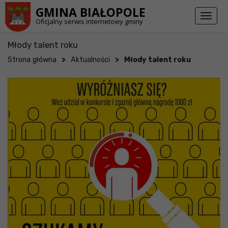
Przejdź do stopki strony
Przejdź do głównej treści strony
GMINA BIAŁOPOLE
Toggl
Oficjalny serwis internetowy gminy
naviga
Młody talent roku
>
>
Strona główna
Aktualności
Młody talent roku