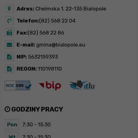
Adres:
Chełmska 1, 22-135 Białopole
Telefon:
(82) 568 22 04
Fax:
(82) 568 22 86
E-mail:
gmina@bialopole.eu
NIP:
5632159393
REGON:
110198110
GODZINY PRACY
Pon
7:30 - 15:30
Wt
7:30 - 15:30